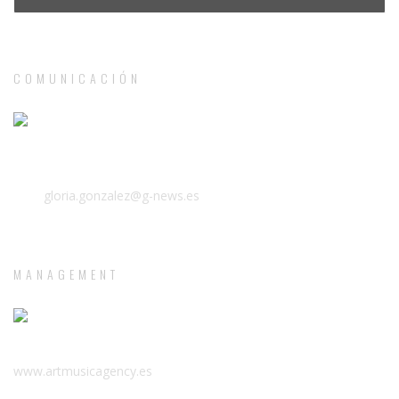
COMUNICACIÓN
Tno: (+34) 910 611 663
Móvil: (+34) 607 660 736
Mail:
gloria.gonzalez@g-news.es
MANAGEMENT
T. +34 981 500 278
www.artmusicagency.es