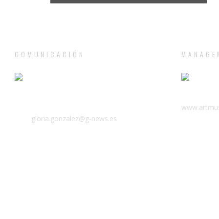
COMUNICACIÓN
MANAGE
Tno: (+34) 910 611 663
T. +34 981 
Móvil: (+34) 607 660 736
www.artmus
Mail:
gloria.gonzalez@g-news.es