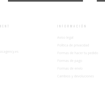
MENT
INFORMACIÓN
Aviso legal
Política de privacidad
500 278
icagency.es
Formas de hacer tu pedido
Formas de pago
Formas de envío
Cambios y devoluciones