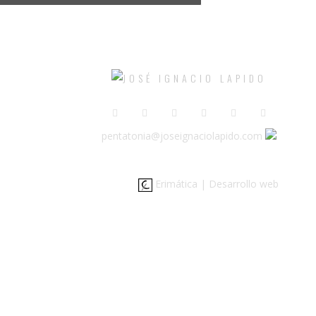
pentatonia@joseignaciolapido.com
© 2026
Erimática | Desarrollo web